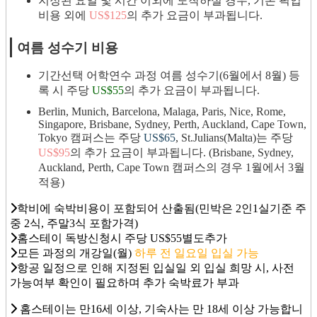
지정된 요일 및 시간 이외에 도착하실 경우, 기본 픽업
비용 외에
US$125
의 추가 요금이 부과됩니다.
여름 성수기 비용
기간선택 어학연수 과정 여름 성수기(6월에서 8월) 등
록 시 주당
US$55
의 추가 요금이 부과됩니다.
Berlin, Munich, Barcelona, Malaga, Paris, Nice, Rome,
Singapore, Brisbane, Sydney, Perth, Auckland, Cape Town,
Tokyo 캠퍼스는 주당
US$65
, St.Julians(Malta)는 주당
US$95
의 추가 요금이 부과됩니다. (Brisbane, Sydney,
Auckland, Perth, Cape Town 캠퍼스의 경우 1월에서 3월
적용)
학비에 숙박비용이 포함되어 산출됨(민박은 2인1실기준 주
중 2식, 주말3식 포함가격)
홈스테이 독방신청시 주당 US$55별도추가
모든 과정의 개강일(월)
하루 전 일요일 입실 가능
항공 일정으로 인해 지정된 입실일 외 입실 희망 시, 사전
가능여부 확인이 필요하며 추가 숙박료가 부과
홈스테이는 만16세 이상, 기숙사는 만 18세 이상 가능합니