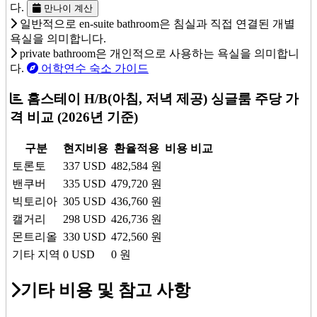
다.
만나이 계산
일반적으로 en-suite bathroom은 침실과 직접 연결된 개별
욕실을 의미합니다.
private bathroom은 개인적으로 사용하는 욕실을 의미합니
다.
어학연수 숙소 가이드
홈스테이 H/B(아침, 저녁 제공) 싱글룸 주당 가
격 비교
(2026년 기준)
구분
현지비용
환율적용
비용 비교
토론토
337
USD
482,584
원
밴쿠버
335
USD
479,720
원
빅토리아
305
USD
436,760
원
캘거리
298
USD
426,736
원
몬트리올
330
USD
472,560
원
기타 지역
0
USD
0
원
기타 비용 및 참고 사항