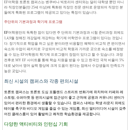
EF어학원 토론토 캠퍼스는 벤쿠버나 빅토리아 센터와는 달리 대학생 뿐만 아니
라 직장인분들(만 25세 이상)에 특화된 직장인 전문 센터로 운영되어 직장인 분
들에게 특화된 프로그램이 제공되고 있다는 특징이 있습니다.
주단위의 기본과정과 학기제 프로그램
EF
어학원만의 독특한 점이 있다면 주 단위의 기본과정과 시험 준비과정 외에도
1,4,9월 정해진 개강일에 개강하는 학기제 어학연수 프로그램이 있다는 것입니
다. 장기적으로 학업을 하고 싶은 분이라면 비용할인 혜택이 비교적 큰 편이면서
숙소와 수업이 패키지로 구성되어 비교적 학원과 가까운 곳으로 숙소를 배정받
을 수 있는 EF어학원의 학기제 프로그램이 장점이 있다고 할 수 있습니다. 과정
전후로 MY EF 사이트를 통해 학습 지원을 받을 수 있고 한국인 국적 비율이 5%
대로 낮아서 영어 실력 향상에 크게 도움이 된다는 점에서 수강생들의 만족도가
높은 곳입니다.
최신 시설의 캠퍼스와 각종 편의시설
토론토 캠퍼스는 토론토 도심 포틀랜드 스트리트 번화가에 위치하여 카페와 레
스토랑, 슈퍼마켓 등 편의시설에 접근성이 좋고 근처에 공원과 커뮤니티 센터가
있어서 편리한 환경에서 생활할 수 있습니다. 캠퍼스 내에는 학생 라운지 외에도
테이블 축구와 비디오 게임을 즐길 수 있는 게임룸, 최신 멀티미디어 시설이 갖추
어진 클래스룸이 있어 활발하고 쾌적한 학습환경을 제공합니다.
다양한 액티비티와 인턴십 기회