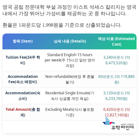
영국 공립 전문대학 부설 과정인 이스트 석세스 칼리지는 영국
내에서 가장 뛰어난 가성비를 제공하는 곳 중 하나입니다.
환율은 1파운드당 1,998원을 기준으로 산출되었습니다.
예상 비용 (Estimated
항목 (Item)
상세 내용 (Details)
Cost)
Standard English 15 hours
Tuition Fee
(24주 학
3,240파운드 (약
per week
(주 15시간 일반 영어
비)
6,473,520원)
과정)
Accommodation
Non-refundable
(배정 후 환불
60파운드 (약 119,880
Fee
(숙소 배정비)
불가)
원)
Accommodation
(숙
Residential Single Ensuite
(기
3,120파운드 (약
소비)
숙사 싱글룸 개인 욕실)
6,233,760원)
Total Amount
(총 합
Excluding Meals
(식사 불포함
6,420파운드 (약
계)
기준)
12,827,160원)