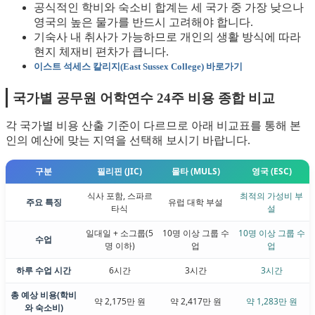
공식적인 학비와 숙소비 합계는 세 국가 중 가장 낮으나
영국의 높은 물가를 반드시 고려해야 합니다.
기숙사 내 취사가 가능하므로 개인의 생활 방식에 따라
현지 체재비 편차가 큽니다.
이스트 석세스 칼리지(East Sussex College) 바로가기
국가별 공무원 어학연수 24주 비용 종합 비교
각 국가별 비용 산출 기준이 다르므로 아래 비교표를 통해 본
인의 예산에 맞는 지역을 선택해 보시기 바랍니다.
구분
필리핀 (JIC)
몰타 (MULS)
영국 (ESC)
식사 포함, 스파르
최적의 가성비 부
주요 특징
유럽 대학 부설
타식
설
일대일 + 소그룹(5
10명 이상 그룹 수
10명 이상 그룹 수
수업
명 이하)
업
업
하루 수업 시간
6시간
3시간
3시간
총 예상 비용(학비
약 2,175만 원
약 2,417만 원
약 1,283만 원
와 숙소비)