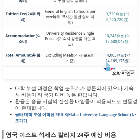
록비)
학 부설 입학 등록비)
General English 15 hours per
Tuition Fee
(24주 학
3,720유로 (약
week
(주 15시간 일반 영어 과
비)
6,420,720원)
정)
University Residence Single
Accommodation
(숙
10,248유로 (약
Ensuite
(기숙사 싱글룸 개인 욕
소비)
17,688,048원)
실)
Total Amount
(총 합
Excluding Meals
(식사 불포함
14,003유로 (약
계)
기준)
24,169,178원)
대학 부설 과정은 학업 분위기가 정돈되어 있으나 기숙
사 비용이 타 국가 대비 높은 편입니다.
환율은 송금 시점의 전신환 매입률이 적용되므로 변동성
이 존재합니다.
몰타 대학 부설 어학원 MULS(Malta University Language School) 바
로가기
영국 이스트 석세스 칼리지 24주 예상 비용