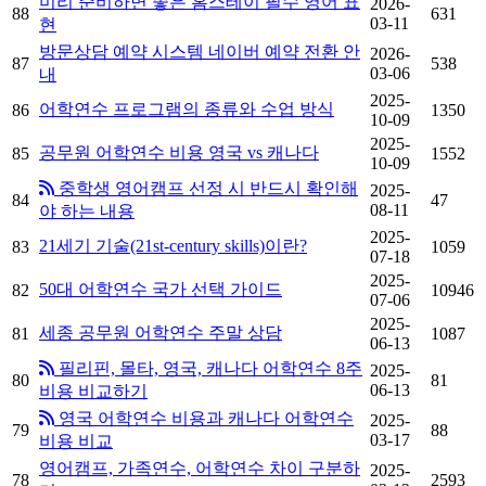
미리 준비하면 좋은 홈스테이 필수 영어 표
2026-
88
631
03-11
현
방문상담 예약 시스템 네이버 예약 전환 안
2026-
87
538
03-06
내
2025-
어학연수 프로그램의 종류와 수업 방식
86
1350
10-09
2025-
공무원 어학연수 비용 영국 vs 캐나다
85
1552
10-09
중학생 영어캠프 선정 시 반드시 확인해
2025-
84
47
08-11
야 하는 내용
2025-
21세기 기술(21st-century skills)이란?
83
1059
07-18
2025-
50대 어학연수 국가 선택 가이드
82
10946
07-06
2025-
세종 공무원 어학연수 주말 상담
81
1087
06-13
필리핀, 몰타, 영국, 캐나다 어학연수 8주
2025-
80
81
06-13
비용 비교하기
영국 어학연수 비용과 캐나다 어학연수
2025-
79
88
03-17
비용 비교
영어캠프, 가족연수, 어학연수 차이 구분하
2025-
78
2593