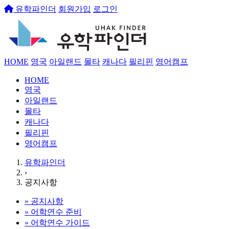
유학파인더
회원가입
로그인
HOME
영국
아일랜드
몰타
캐나다
필리핀
영어캠프
HOME
영국
아일랜드
몰타
캐나다
필리핀
영어캠프
유학파인더
›
공지사항
»
공지사항
»
어학연수 준비
»
어학연수 가이드