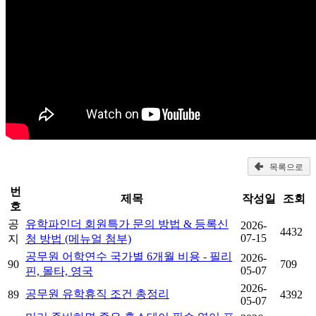
목록으로
번
제목
작성일
조회
호
공
유학파인더 회원특가 문의 방법 & 등록신
2026-
4432
07-15
지
청 방법 (메뉴얼 첨부)
공무원 어학연수 국가별 6개월 비용 - 필리
2026-
90
709
05-07
핀, 몰타, 영국
2026-
공무원 유학휴직 조건 총정리
89
4392
05-07