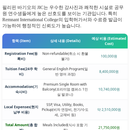
필리핀 바기오의 JIC는 우수한 강사진과 쾌적한 시설로 공무
원 연수생들에게 높은 선호도를 보이는 기관입니다. 특히
Remnant International College의 입학허가서와 수료증 발급이
가능하여 행정적인 신뢰도가 높습니다.
예상 비용 (Estimated
항목 (Item)
상세 내용 (Details)
Cost)
Registration Fee
(등
Non-refundable
(취소 시 환불
100,000원
록비)
불가)
Tuition Fee
(24주 학
General English Program
(일
8,400,000원
비)
반 영어 과정)
Premium Single Room with
Accommodation
(기
Balcony
(프리미엄 캠퍼스 1인
10,740,000원
숙사비)
실 발코니)
SSP, Visa, Utility, Books,
Local Expenses
(현지
Pickup
(비자 연장비, 전기/수도
약 2,510,000원
납부 비용)
세, 교재비 등)
Total Amount
(총 합
Meals Included
(식사 포함 기
21,750,000원