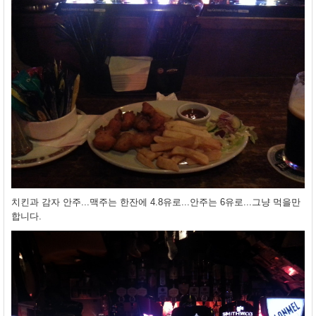
치킨과 감자 안주...맥주는 한잔에 4.8유로...안주는 6유로...그냥 먹을만
합니다.