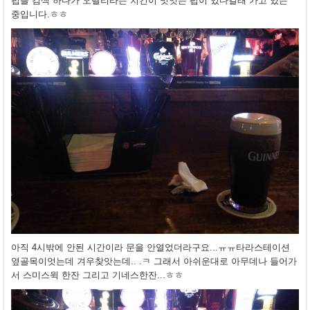
펍을 검색 하다가 오렐리라는 치킨이 맛잇는 펍이 있다길래 가고 있는
중입니다.ㅎㅎ
아직 4시밖에 안된 시간이라 문을 안열었더라구요...ㅠㅠ타라스테이션
옆골목이엇는데 겨우찾앗는데.. .ㅋ 그래서 아쉬운대로 아무데나 들어가
서 스미스윅 한잔 그리고 기네스한잔...ㅎㅎ