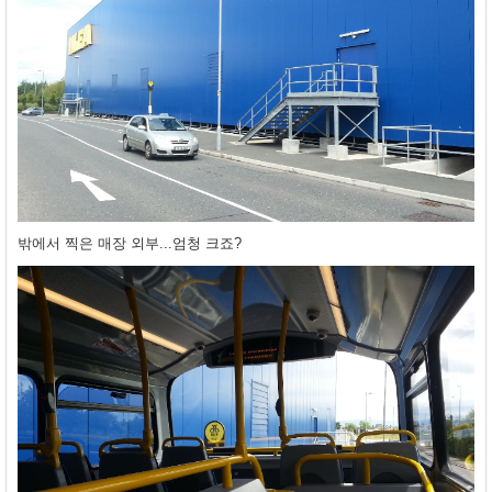
밖에서 찍은 매장 외부...엄청 크죠?