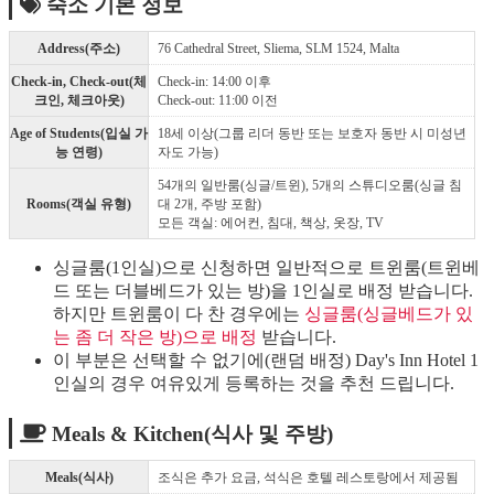
숙소 기본 정보
Address(주소)
76 Cathedral Street, Sliema, SLM 1524, Malta
Check-in, Check-out(체
Check-in: 14:00 이후
크인, 체크아웃)
Check-out: 11:00 이전
Age of Students(입실 가
18세 이상(그룹 리더 동반 또는 보호자 동반 시 미성년
능 연령)
자도 가능)
54개의 일반룸(싱글/트윈), 5개의 스튜디오룸(싱글 침
Rooms(객실 유형)
대 2개, 주방 포함)
모든 객실: 에어컨, 침대, 책상, 옷장, TV
싱글룸(1인실)으로 신청하면 일반적으로 트윈룸(트윈베
드 또는 더블베드가 있는 방)을 1인실로 배정 받습니다.
하지만 트윈룸이 다 찬 경우에는
싱글룸(싱글베드가 있
는 좀 더 작은 방)으로 배정
받습니다.
이 부분은 선택할 수 없기에(랜덤 배정) Day's Inn Hotel 1
인실의 경우 여유있게 등록하는 것을 추천 드립니다.
Meals & Kitchen(식사 및 주방)
Meals(식사)
조식은 추가 요금, 석식은 호텔 레스토랑에서 제공됨