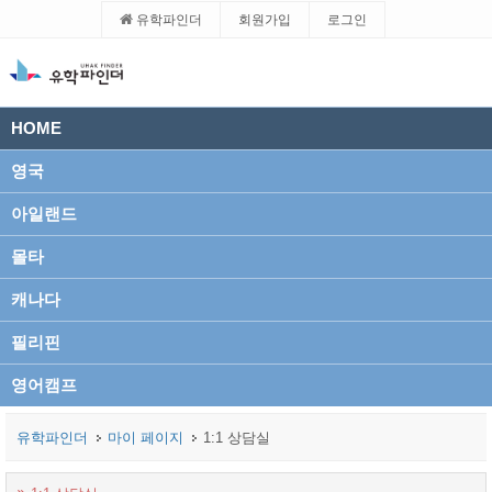
유학파인더
회원가입
로그인
HOME
영국
아일랜드
몰타
캐나다
필리핀
영어캠프
유학파인더
마이 페이지
1:1 상담실