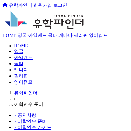
유학파인더
회원가입
로그인
HOME
영국
아일랜드
몰타
캐나다
필리핀
영어캠프
HOME
영국
아일랜드
몰타
캐나다
필리핀
영어캠프
유학파인더
›
어학연수 준비
»
공지사항
»
어학연수 준비
»
어학연수 가이드