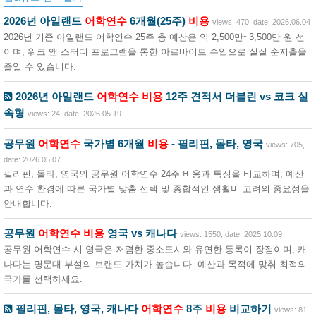
2026년 아일랜드
어학연수
6개월(25주)
비용
views: 470, date: 2026.06.04
2026년 기준 아일랜드 어학연수 25주 총 예산은 약 2,500만~3,500만 원 선
이며, 워크 앤 스터디 프로그램을 통한 아르바이트 수입으로 실질 순지출을
줄일 수 있습니다.
2026년 아일랜드
어학연수
비용
12주 견적서 더블린 vs 코크 실
속형
views: 24, date: 2026.05.19
공무원
어학연수
국가별 6개월
비용
- 필리핀, 몰타, 영국
views: 705,
date: 2026.05.07
필리핀, 몰타, 영국의 공무원 어학연수 24주 비용과 특징을 비교하며, 예산
과 연수 환경에 따른 국가별 맞춤 선택 및 종합적인 생활비 고려의 중요성을
안내합니다.
공무원
어학연수
비용
영국 vs 캐나다
views: 1550, date: 2025.10.09
공무원 어학연수 시 영국은 저렴한 중소도시와 유연한 등록이 장점이며, 캐
나다는 명문대 부설의 브랜드 가치가 높습니다. 예산과 목적에 맞춰 최적의
국가를 선택하세요.
필리핀, 몰타, 영국, 캐나다
어학연수
8주
비용
비교하기
views: 81,