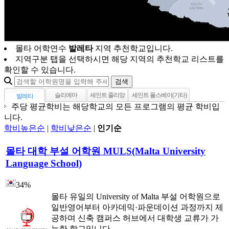
몰타 어학연수
발레타
지역 추천학교입니다.
지역구분 탭을 선택하시면 해당 지역의 추천학교 리스트를
확인할 수 있습니다.
검색
슬리에마
세인트 줄리앙
세인트 폴스베이(기타)
발레타
주당 평균학비는 해당학교의 모든 프로그램의 평균 학비입
니다.
학비높은순
|
학비낮은순
|
인기순
몰타 대학 부설 어학원 MULS(Malta University
Language School)
34%
몰타 유일의 University of Malta 부설 어학원으로
일반영어부터 아카데믹·파운데이션 과정까지 제
공하며 신축 캠퍼스 허브에서 대학생 교류가 가
능한 학교입니다.