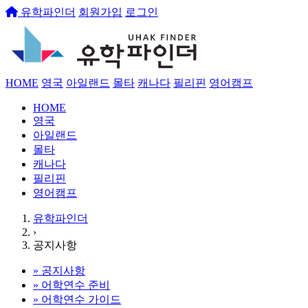
유학파인더
회원가입
로그인
HOME
영국
아일랜드
몰타
캐나다
필리핀
영어캠프
HOME
영국
아일랜드
몰타
캐나다
필리핀
영어캠프
유학파인더
›
공지사항
»
공지사항
»
어학연수 준비
»
어학연수 가이드