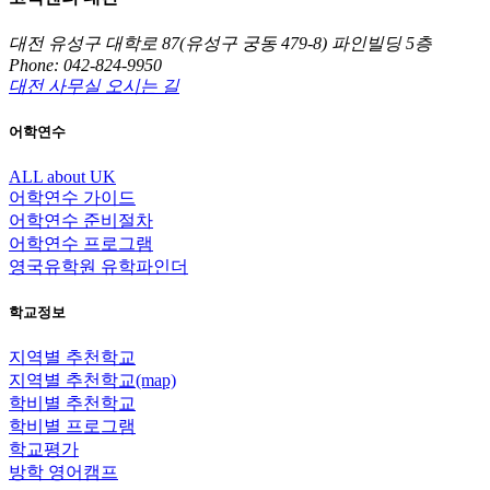
대전 유성구 대학로 87(유성구 궁동 479-8) 파인빌딩 5층
Phone: 042-824-9950
대전 사무실 오시는 길
어학연수
ALL about UK
어학연수 가이드
어학연수 준비절차
어학연수 프로그램
영국유학원 유학파인더
학교정보
지역별 추천학교
지역별 추천학교(map)
학비별 추천학교
학비별 프로그램
학교평가
방학 영어캠프