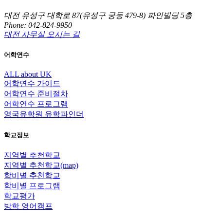
대전 유성구 대학로 87(유성구 궁동 479-8) 파인빌딩 5층
Phone: 042-824-9950
대전 사무실 오시는 길
어학연수
ALL about UK
어학연수 가이드
어학연수 준비절차
어학연수 프로그램
영국유학원 유학파인더
학교정보
지역별 추천학교
지역별 추천학교(map)
학비별 추천학교
학비별 프로그램
학교평가
방학 영어캠프